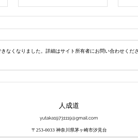
新たな在り方
変わ
体調を壊してから、強制的にでき
変わ
ない、変われない、という体験を
きゃ
しています。 変わらなきゃいけ
と自
できなくなりました。詳細はサイト所有者にお問い合わせくだ
ない、というパターンからした
れな
ら、これはとても苦しい状態だと
らな
思います。（語りかけていたので
いと
それほどでもなかったです） 変
んだ
わりたくても変われない、やりた
を見
くても体が重くてできない、それ
イラ
は、今の自分への諦めであった
いる
​人成道
り、変わらなくてもいいという、
きゃ
強制的な選択のようにも思いまし
いる
yutaka19731119@gmail.com
た。 変わらなくてもいい、それ
ーっ
は今の自分とい
いま
〒253-0033 神奈川県茅ヶ崎市汐見台