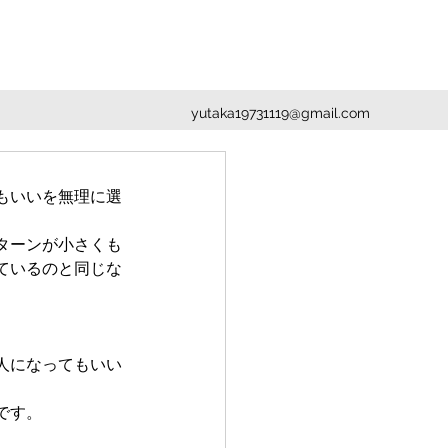
yutaka19731119@gmail.com
もいいを無理に選
ターンが小さくも
ているのと同じな
人になってもいい
です。