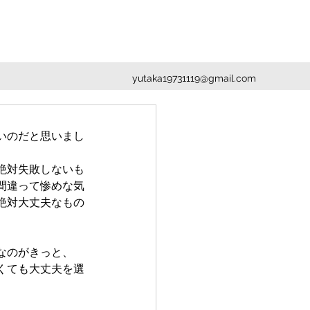
yutaka19731119@gmail.com
いのだと思いまし
絶対失敗しないも
間違って惨めな気
絶対大丈夫なもの
なのがきっと、
くても大丈夫を選