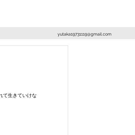
yutaka19731119@gmail.com
れて生きていけな