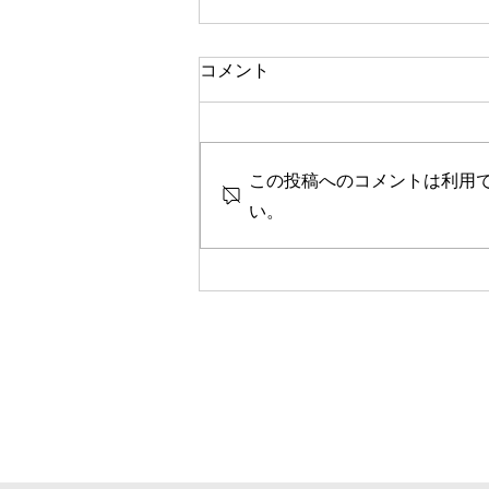
一人で頑張る
コメント
今思い返すと、私が大変なとき、
ピンチのとき、辛く苦しいときに
は、いつも側に人がいました。
この投稿へのコメントは利用
彼女や家族、友人、まるで逃げる
ように、「一人では生きられな
い。
い」というパターンで、その中へ
と助けや救いを求めていたのを思
い出します。 海外に一人で行っ
て頑張っている人、一人で上京し
て頑張っている人、どこかにいか
なくても精神的に一人で頑張って
人には、どこか共通の強さを感じ
ます。きっと一人で辛いこと、大
変なことを乗