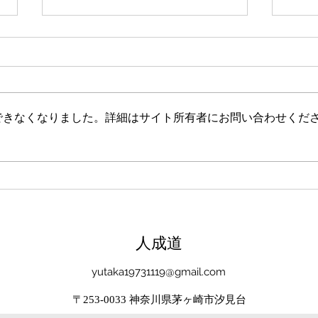
新たな在り方
変わ
体調を壊してから、強制的にでき
変わ
ない、変われない、という体験を
きゃ
しています。 変わらなきゃいけ
と自
できなくなりました。詳細はサイト所有者にお問い合わせくだ
ない、というパターンからした
れな
ら、これはとても苦しい状態だと
らな
思います。（語りかけていたので
いと
それほどでもなかったです） 変
んだ
わりたくても変われない、やりた
を見
くても体が重くてできない、それ
イラ
は、今の自分への諦めであった
いる
​人成道
り、変わらなくてもいいという、
きゃ
強制的な選択のようにも思いまし
いる
yutaka19731119@gmail.com
た。 変わらなくてもいい、それ
ーっ
は今の自分とい
いま
〒253-0033 神奈川県茅ヶ崎市汐見台