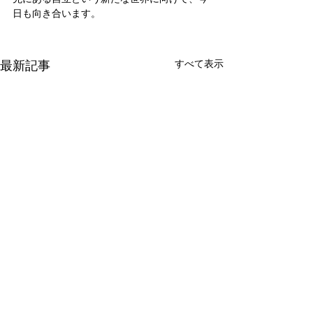
日も向き合います。
最新記事
すべて表示
新たな在り方
変わらなきゃ
体調を壊してから、強制的に
変わらなきゃいけ