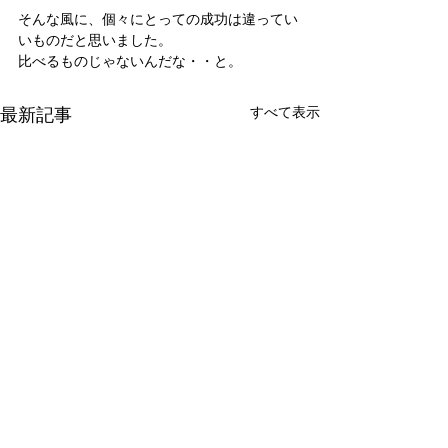
そんな風に、個々にとっての成功は違ってい
いものだと思いました。
比べるものじゃないんだな・・と。
最新記事
すべて表示
新たな在り方
変わらなきゃ