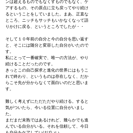
ンは超えるものでもなくすものでもなく、ケ
アするもの、その原点に立ち戻ってやり続け
るということをしていました。まあ、正直な
ところ、ニッチもサッチもいかなくなって語
りかけに戻る、というところでしたが・・
そして１０年前の自分と今の自分を思い返す
と、そこには随分と変容した自分がいたので
す。
私にとって一番確実で、唯一の方法が、やり
続けることだったのです。
きっとこの自己探求と進化の世界にはもうこ
れで終わり、というものは存在しなく、だか
らこそ先が分からなくて面白いのだと思いま
す。
難しく考えずにただただやり続ける。すると
気がついたら、今いる位置に自分がいまし
た。
まだまだ未熟ではあるけれど、幾らかでも進
んでいる自分がいる。それを信頼して、今日
も自分をケアしていけばいい。