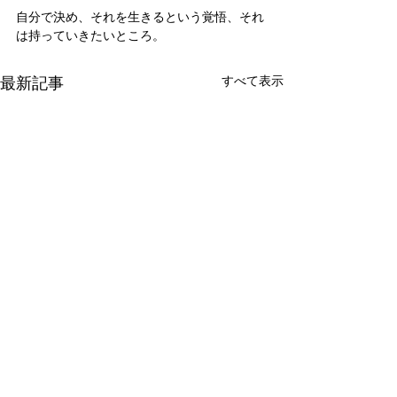
自分で決め、それを生きるという覚悟、それ
は持っていきたいところ。
最新記事
すべて表示
新たな在り方
変わらなきゃ
体調を壊してから、強制的に
変わらなきゃいけ