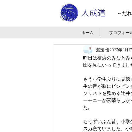
～だれ
ホーム
プロフィー
渡邊 優
2023年4月1
昨日は横浜のみなとみ
団を見にいってきまし
もう小学生ぶりに見聴
生の音が脳にビンビン
ソリストを務める辻井
ーモニーが素晴らしか
た。
もうずいぶん昔、小学
スカ寝ていました。小