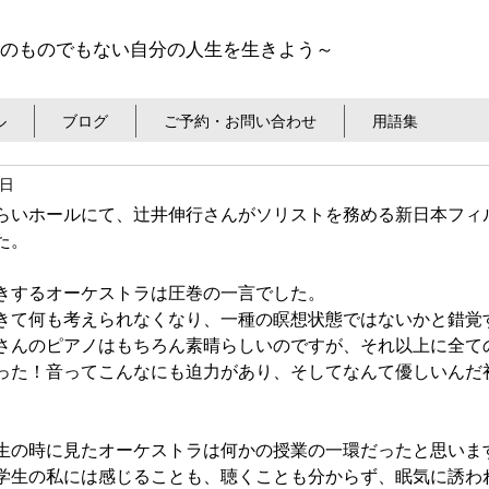
のものでもない自分の人生を生きよう～
ル
ブログ
ご予約・お問い合わせ
用語集
7日
らいホールにて、辻井伸行さんがソリストを務める新日本フィ
た。
きするオーケストラは圧巻の一言でした。
きて何も考えられなくなり、一種の瞑想状態ではないかと錯覚
さんのピアノはもちろん素晴らしいのですが、それ以上に全て
った！音ってこんなにも迫力があり、そしてなんて優しいんだ
生の時に見たオーケストラは何かの授業の一環だったと思いま
学生の私には感じることも、聴くことも分からず、眠気に誘わ