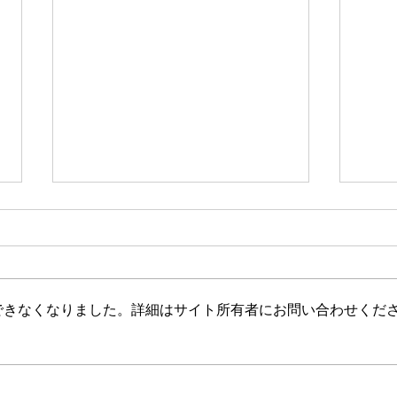
新たな在り方
変わ
体調を壊してから、強制的にでき
変わ
ない、変われない、という体験を
きゃ
しています。 変わらなきゃいけ
と自
できなくなりました。詳細はサイト所有者にお問い合わせくだ
ない、というパターンからした
れな
ら、これはとても苦しい状態だと
らな
思います。（語りかけていたので
いと
それほどでもなかったです） 変
んだ