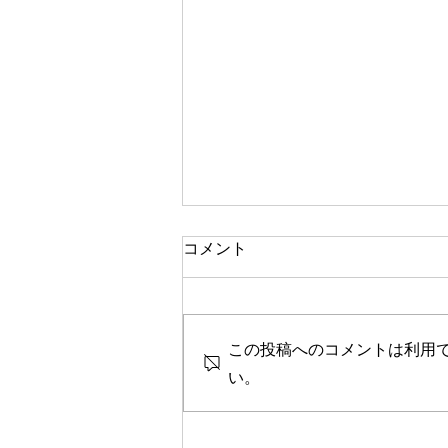
一人で頑張る
コメント
今思い返すと、私が大変なとき、
ピンチのとき、辛く苦しいときに
は、いつも側に人がいました。
この投稿へのコメントは利用
彼女や家族、友人、まるで逃げる
ように、「一人では生きられな
い。
い」というパターンで、その中へ
と助けや救いを求めていたのを思