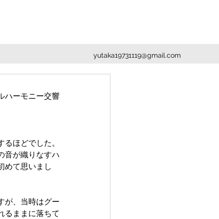
yutaka19731119@gmail.com
ルハーモニー交響
するほどでした。
の音が織りなすハ
初めて思いまし
すが、当時はグー
れるままに落ちて