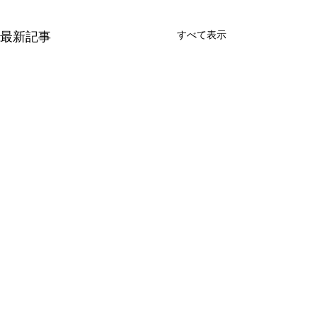
最新記事
すべて表示
新たな在り方
変わらなきゃ
体調を壊してから、強制的に
変わらなきゃいけ
できない、変われない、とい
らなきゃ。 なぜ
コメント
う体験をしています。 変わら
らないと自分の未