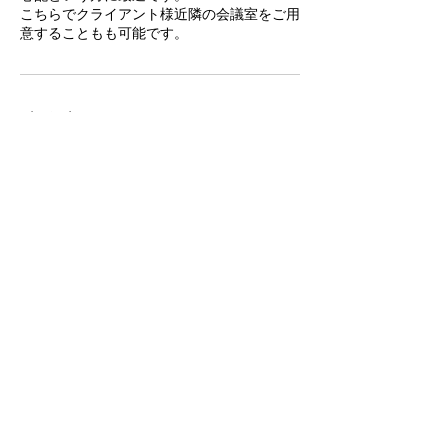
こちらでクライアント様近隣の会議室をご用
意することもも可能です。
連絡先
+ 080-3390-6122
yutaka19731119@gmail.com
日本、〒253-0033 神奈川県茅ヶ崎市汐見台
２−１０
​人成道
yutaka19731119@gmail.com
〒253-0033 神奈川県茅ヶ崎市汐見台
©2019 by 人成道. Proudly created with Wix.com