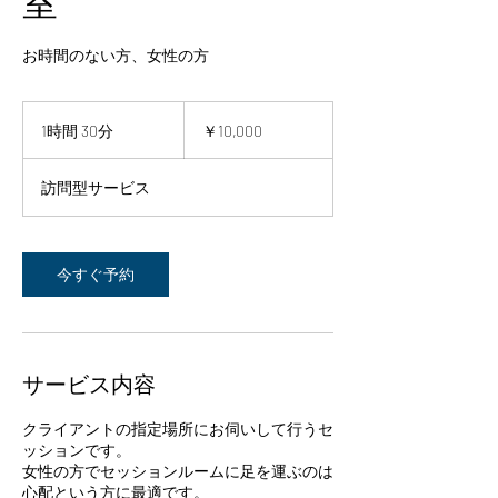
室
お時間のない方、女性の方
10,000
円
1時間 30分
1
￥10,000
時
3
訪問型サービス
0
分
今すぐ予約
サービス内容
クライアントの指定場所にお伺いして行うセ
ッションです。
女性の方でセッションルームに足を運ぶのは
心配という方に最適です。