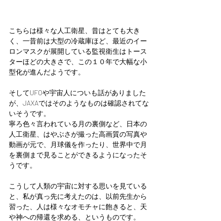
こちらは様々な人工衛星、昔はとても大き
く、一昔前は大型の冷蔵庫ほど、最近のイー
ロンマスクが展開している監視衛生はトース
ターほどの大きさで、この１０年で大幅な小
型化が進んだようです。
そしてUFOや宇宙人についも話がありました
が、JAXAではそのようなものは確認されてな
いそうです。
寧ろ色々言われている月の裏側など、日本の
人工衛星、はやぶさが撮った高画質の写真や
動画が元で、月球儀を作ったり、世界中で月
を裏側まで見ることができるようになったそ
うです。
こうして人類の宇宙に対する思いを見ている
と、私が真っ先に考えたのは、以前先生から
習った、人は様々なオモチャに飽きると、天
や神への帰還を求める、というものです。