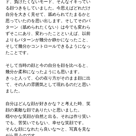
ド、負けたくないモード、そんなイキってい
る顔つきをしていました。今思えばどれだけ
自分を大きく見せて、舐められてたまるかと
思っていたのを思い出します。そしてそのパ
ターン（舐められたくない）は今でも変わら
ずそこにあり、変わったことといえば、以前
よりもパターンが幾分か静かになったこと、
そして幾分かコントロールできるようになっ
たことです。
そして当時の顔と今の自分を顔を比べると、
幾分か柔和になったようにも思います。
きっと人って、心の在り方がそのまま顔に出
て、その人の雰囲気として現れるのだと思い
ました。
自分はどんな顔が好きかな？と考えた時、笑
顔の素敵な顔でありたいと思いました。
穏やかな笑顔が自然と出る。それは作り笑い
でも、苦笑いでもない、幸せな笑顔です。
そんな顔になれたら良いな〜と、写真を見な
がら思うのです。