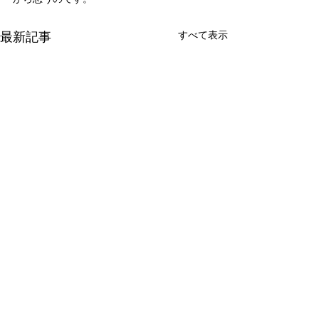
最新記事
すべて表示
新たな在り方
変わらなきゃ
体調を壊してから、強制的に
変わらなきゃいけ
できない、変われない、とい
らなきゃ。 なぜ
コメント
う体験をしています。 変わら
らないと自分の未