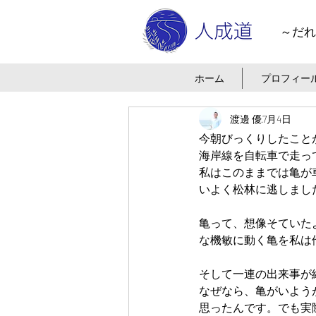
～だれ
ホーム
プロフィー
渡邊 優
7月4日
今朝びっくりしたこと
海岸線を自転車で走っ
私はこのままでは亀が
いよく松林に逃しまし
亀って、想像そていた
な機敏に動く亀を私は
そして一連の出来事が
なぜなら、亀がいよう
思ったんです。でも実