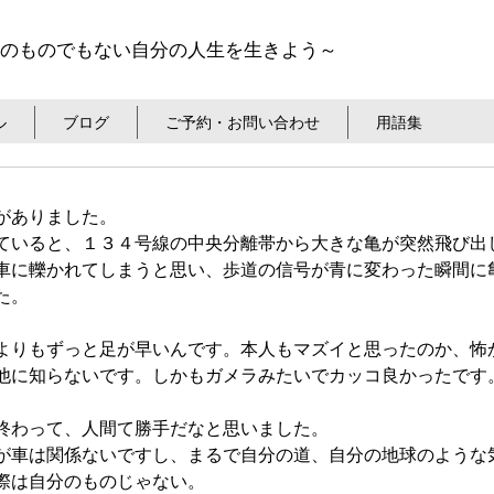
のものでもない自分の人生を生きよう～
ル
ブログ
ご予約・お問い合わせ
用語集
がありました。
ていると、１３４号線の中央分離帯から大きな亀が突然飛び出
車に轢かれてしまうと思い、歩道の信号が青に変わった瞬間に
た。
よりもずっと足が早いんです。本人もマズイと思ったのか、怖
他に知らないです。しかもガメラみたいでカッコ良かったです
終わって、人間て勝手だなと思いました。
が車は関係ないですし、まるで自分の道、自分の地球のような
際は自分のものじゃない。