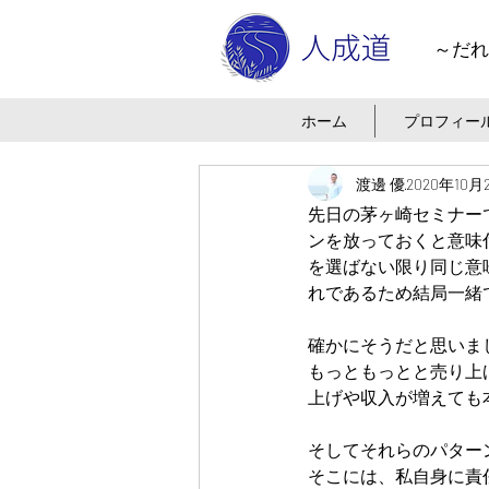
～だれ
ホーム
プロフィー
渡邊 優
2020年10月
先日の茅ヶ崎セミナー
ンを放っておくと意味
を選ばない限り同じ意
れであるため結局一緒
確かにそうだと思いま
もっともっとと売り上
上げや収入が増えても
そしてそれらのパター
そこには、私自身に責