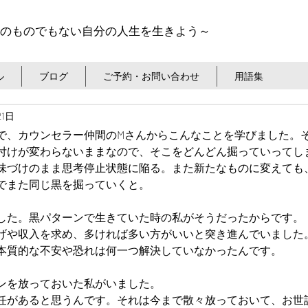
のものでもない自分の人生を生きよう～
ル
ブログ
ご予約・お問い合わせ
用語集
21日
で、カウンセラー仲間のMさんからこんなことを学びました。
付けが変わらないままなので、そこをどんどん掘っていってし
味づけのまま思考停止状態に陥る。また新たなものに変えても
でまた同じ黒を掘っていくと。
した。黒パターンで生きていた時の私がそうだったからです。
げや収入を求め、多ければ多い方がいいと突き進んでいました
本質的な不安や恐れは何一つ解決していなかったんです。
ンを放っておいた私がいました。
任があると思うんです。それは今まで散々放っておいて、お世