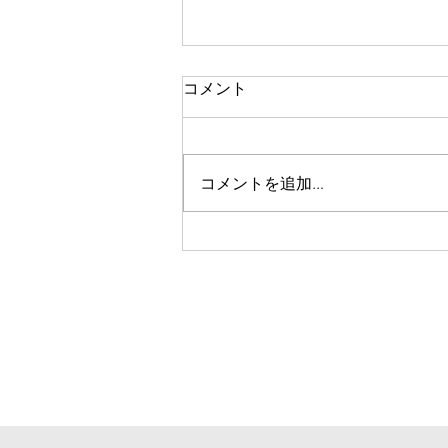
一人で頑張る
コメント
今思い返すと、私が大変なとき、
ピンチのとき、辛く苦しいときに
は、いつも側に人がいました。
コメントを追加…
彼女や家族、友人、まるで逃げる
ように、「一人では生きられな
い」というパターンで、その中へ
と助けや救いを求めていたのを思
い出します。 海外に一人で行っ
て頑張っている人、一人で上京し
て頑張っている人、どこかにいか
なくても精神的に一人で頑張って
人には、どこか共通の強さを感じ
ます。きっと一人で辛いこと、大
変なことを乗