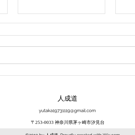
新たな在り方
変わ
体調を壊してから、強制的にでき
変わ
ない、変われない、という体験を
きゃ
しています。 変わらなきゃいけ
と自
ない、というパターンからした
れな
ら、これはとても苦しい状態だと
らな
思います。（語りかけていたので
いと
それほどでもなかったです） 変
んだ
わりたくても変われない、やりた
を見
くても体が重くてできない、それ
イラ
​人成道
は、今の自分への諦めであった
いる
り、変わらなくてもいいという、
きゃ
yutaka19731119@gmail.com
強制的な選択のようにも思いまし
いる
〒253-0033 神奈川県茅ヶ崎市汐見台
た。 変わらなくてもいい、それ
ーっ
は今の自分とい
いま