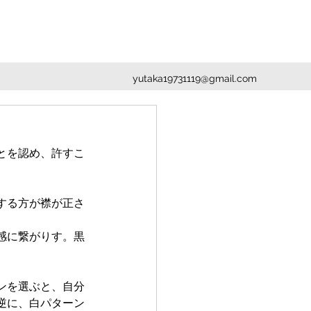
yutaka19731119@gmail.com
とを認め、許すこ
する方が襟が正さ
感に繋がりす。黒
ンを選ぶと、自分
逆に、白パターン