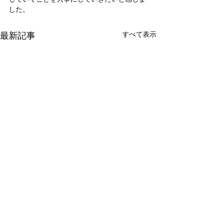
した。
最新記事
すべて表示
新たな在り方
変わらなきゃ
体調を壊してから、強制的に
変わらなきゃいけ
できない、変われない、とい
らなきゃ。 なぜ
コメント