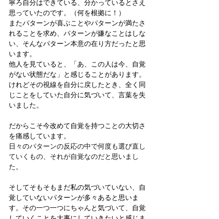
寧ろ自分はできている、分かっているとさえ
思っていたのです。（何を根拠に！）
またパターンが喜ぶことやパターンが満たさ
れることを求め、パターンが嫌なことはしな
い、そんなパターン本意の在り方だったと思
います。
他人を見ていると、「あ、この人は今、自覚
がない状態だな」と感じることがあります。
けれどその視線を自分に戻したとき、全く同
じことをしていた自分に気づいて、言葉を失
いました。
だからこそ今改めて自覚を持つことの大切さ
を痛感しています。
日々の
パターンの反応の中で何度も選び直し
ていくもの、それが自覚なのだと思いまし
た。
そしてそもそもまだ私の気づいていない、自
覚していないパターンが多々あると思いま
す。その一つ一つにちゃんと気づいて、自覚
していくことを大事にしていきたいと感じま