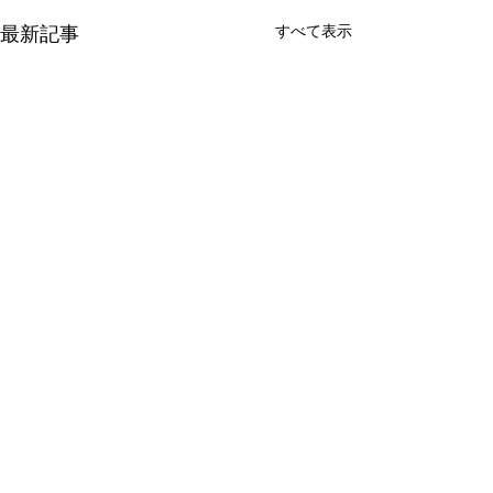
最新記事
すべて表示
新たな在り方
変わらなきゃ
体調を壊してから、強制的に
変わらなきゃいけ
できない、変われない、とい
らなきゃ。 なぜ
コメント
う体験をしています。 変わら
らないと自分の未
なきゃいけない、というパタ
し、楽にもなれな