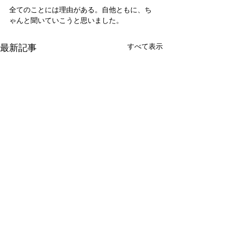
全てのことには理由がある。自他ともに、ち
ゃんと聞いていこうと思いました。
最新記事
すべて表示
新たな在り方
変わらなきゃ
体調を壊してから、強制的に
変わらなきゃいけ