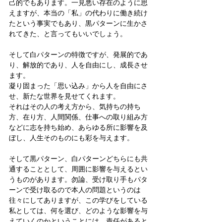
己的でもあります。一見悪い存在のように思
えますが、本当の「私」の代わりに働き続け
たという事実でもあり、黒パターンに生かさ
れてきた、と言ってもいいでしょう。
そして白パターンの特徴ですが、発展的であ
り、解放的であり、人を自由にし、成長させ
ます。
凝り固まった「思い込み」から人を自由にさ
せ、新たな世界を見せてくれます。
それはその人の考え方から、気持ちの持ち
方、在り方、人間関係、仕事への取り組み方
などに志を持ち始め、あらゆる所に影響を及
ぼし、人生そのものにも彩を与えます。
そして黒パターン、白パターンどちらにも共
通することとして、周囲に影響を与えるとい
うものがあります。勿論、受け取り手もパタ
ーンで受け取るので本人の問題というのは
往々にしてありますが、この学びをしている
私としては、何を選び、どのような影響を与
えていくのかということには、責任があると