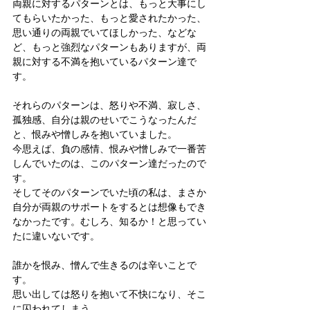
両親に対するパターンとは、もっと大事にし
てもらいたかった、もっと愛されたかった、
思い通りの両親でいてほしかった、などな
ど、もっと強烈なパターンもありますが、両
親に対する不満を抱いているパターン達で
す。
それらのパターンは、怒りや不満、寂しさ、
孤独感、自分は親のせいでこうなったんだ
と、恨みや憎しみを抱いていました。
今思えば、負の感情、恨みや憎しみで一番苦
しんでいたのは、このパターン達だったので
す。
そしてそのパターンでいた頃の私は、まさか
自分が両親のサポートをするとは想像もでき
なかったです。むしろ、知るか！と思ってい
たに違いないです。
誰かを恨み、憎んで生きるのは辛いことで
す。
思い出しては怒りを抱いて不快になり、そこ
に囚われてしまう。