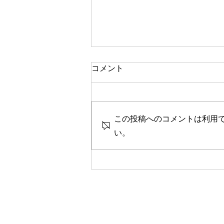
一人で頑張る
コメント
今思い返すと、私が大変なとき、
ピンチのとき、辛く苦しいときに
は、いつも側に人がいました。
この投稿へのコメントは利用
彼女や家族、友人、まるで逃げる
ように、「一人では生きられな
い。
い」というパターンで、その中へ
と助けや救いを求めていたのを思
い出します。 海外に一人で行っ
て頑張っている人、一人で上京し
て頑張っている人、どこかにいか
なくても精神的に一人で頑張って
人には、どこか共通の強さを感じ