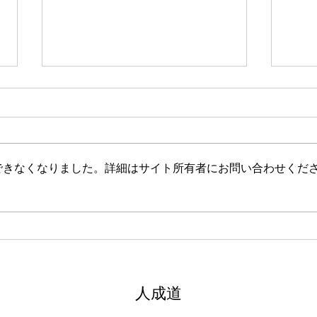
新たな在り方
変わ
体調を壊してから、強制的にでき
変わ
ない、変われない、という体験を
きゃ
しています。 変わらなきゃいけ
と自
できなくなりました。詳細はサイト所有者にお問い合わせくだ
ない、というパターンからした
れな
ら、これはとても苦しい状態だと
らな
思います。（語りかけていたので
いと
それほどでもなかったです） 変
んだ
わりたくても変われない、やりた
を見
くても体が重くてできない、それ
イラ
は、今の自分への諦めであった
いる
​人成道
り、変わらなくてもいいという、
きゃ
強制的な選択のようにも思いまし
いる