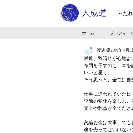
～だれ
ホーム
プロフィー
渡邊 優
2019年11月
最近、秋晴れが心地よ
布団を干すのも、本を
いいと思う。
そう思うと、全ては自
仕事に追われていた日
季節の変化を楽しむこ
売上や利益が全てだと
勿論お金は大事、でも
魂を売ってはいけない