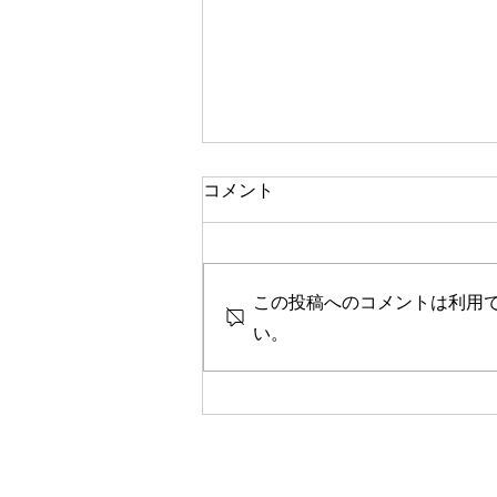
一人で頑張る
コメント
今思い返すと、私が大変なとき、
ピンチのとき、辛く苦しいときに
は、いつも側に人がいました。
この投稿へのコメントは利用
彼女や家族、友人、まるで逃げる
ように、「一人では生きられな
い。
い」というパターンで、その中へ
と助けや救いを求めていたのを思
い出します。 海外に一人で行っ
て頑張っている人、一人で上京し
て頑張っている人、どこかにいか
なくても精神的に一人で頑張って