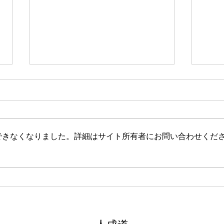
新たな在り方
変わ
体調を壊してから、強制的にでき
変わ
ない、変われない、という体験を
きゃ
しています。 変わらなきゃいけ
と自
できなくなりました。詳細はサイト所有者にお問い合わせくだ
ない、というパターンからした
れな
ら、これはとても苦しい状態だと
らな
思います。（語りかけていたので
いと
それほどでもなかったです） 変
んだ
わりたくても変われない、やりた
を見
くても体が重くてできない、それ
イラ
は、今の自分への諦めであった
いる
り、変わらなくてもいいという、
きゃ