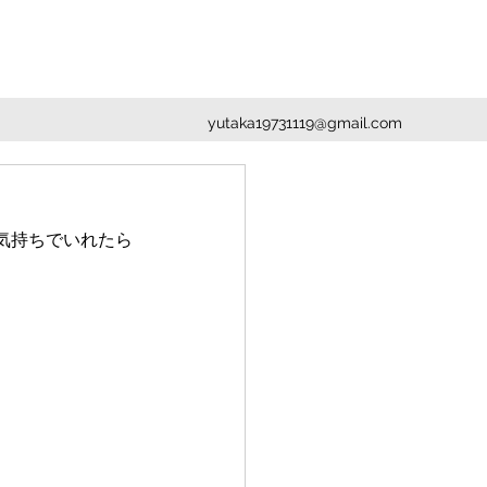
yutaka19731119@gmail.com
気持ちでいれたら
。