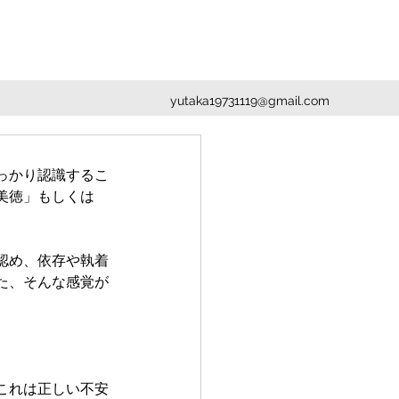
yutaka19731119@gmail.com
っかり認識するこ
美徳」もしくは
。
認め、依存や執着
た、そんな感覚が
。
これは正しい不安