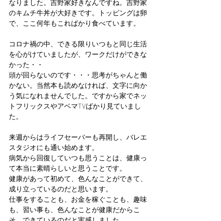
なりました。吉野家好きなんですね。吉野家
のキムチ牛丼が大好きです。トッピングは卵
で、ここ何年もこればかり食べています。
コロナ禍の中、できる限りいつもと同じ生活
を心がけていましたが、ワークだけができな
かった・・
頭が回らないのです・・・思考がちゃんと働
かない。当然本も読めなければ、文字に向か
う気になれませんでした。ですから家でネッ
トフリックスやアベマTVばかり見ていまし
た。
来週からはライフセーバーも再開し、バレエ
スタジオにも通い始めます。
病気から回復していつも思うことは、健康っ
て本当に素晴らしいと思うことです。
健康があって初めて、色んなことができて、
成り立っているのだと思います。
仕事をすることも、お金を稼ぐことも、趣味
も、習い事も、色んなことが健康だからこ
そ、できているのだと実感しました。