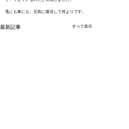
兎にも角にも、元気に復活して何よりです。
最新記事
すべて表示
新たな在り方
変わらなきゃ
体調を壊してから、強制的に
変わらなきゃいけ