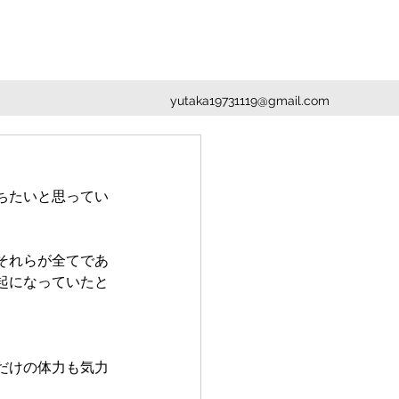
yutaka19731119@gmail.com
ちたいと思ってい
それらが全てであ
起になっていたと
だけの体力も気力
。