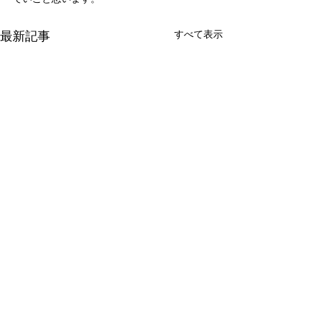
最新記事
すべて表示
新たな在り方
変わらなきゃ
体調を壊してから、強制的に
変わらなきゃいけ
できない、変われない、とい
らなきゃ。 なぜ
コメント
う体験をしています。 変わら
らないと自分の未