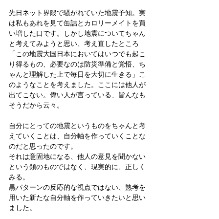
先日ネット界隈で騒がれていた地震予知。実
は私もあれを見て缶詰とカロリーメイトを買
い増した口です。しかし地震についてちゃん
と考えてみようと思い、考え直したところ
「この地震大国日本においてはいつでも起こ
り得るもの、必要なのは防災準備と覚悟、ち
ゃんと理解した上で毎日を大切に生きる」こ
のようなことを考えました。ここには他人が
出てこない。偉い人が言っている、皆んなも
そうだから云々。
自分にとっての地震というものをちゃんと考
えていくことは、自分軸を作っていくことな
のだと思ったのです。
それは意固地になる、他人の意見を聞かない
という類のものではなく、現実的に、正しく
みる。
黒パターンの反応的な視点ではない、熟考を
用いた新たな自分軸を作っていきたいと思い
ました。