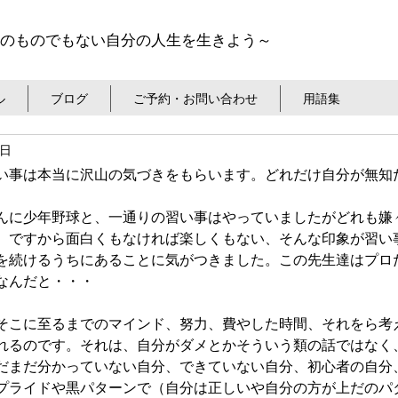
のものでもない自分の人生を生きよう～
ル
ブログ
ご予約・お問い合わせ
用語集
0日
い事は本当に沢山の気づきをもらいます。どれだけ自分が無知
んに少年野球と、一通りの習い事はやっていましたがどれも嫌
。ですから面白くもなければ楽しくもない、そんな印象が習い
を続けるうちにあることに気がつきました。この先生達はプロ
なんだと・・・
そこに至るまでのマインド、努力、費やした時間、それをら考
れるのです。それは、自分がダメとかそういう類の話ではなく
だまだ分かっていない自分、できていない自分、初心者の自分
プライドや黒パターンで（自分は正しいや自分の方が上だのパ