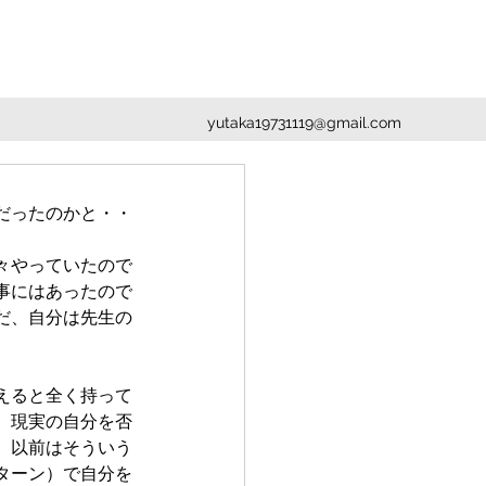
yutaka19731119@gmail.com
だったのかと・・
々やっていたので
事にはあったので
だ、自分は先生の
えると全く持って
、現実の自分を否
、以前はそういう
ターン）で自分を