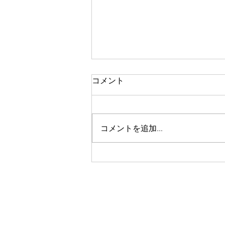
一人で頑張る
コメント
今思い返すと、私が大変なとき、
ピンチのとき、辛く苦しいときに
は、いつも側に人がいました。
コメントを追加…
彼女や家族、友人、まるで逃げる
ように、「一人では生きられな
い」というパターンで、その中へ
と助けや救いを求めていたのを思
い出します。 海外に一人で行っ
て頑張っている人、一人で上京し
て頑張っている人、どこかにいか
なくても精神的に一人で頑張って