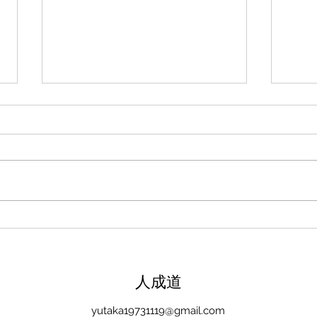
新たな在り方
変わ
体調を壊してから、強制的にでき
変わ
ない、変われない、という体験を
きゃ
しています。 変わらなきゃいけ
と自
ない、というパターンからした
れな
ら、これはとても苦しい状態だと
らな
思います。（語りかけていたので
いと
それほどでもなかったです） 変
んだ
わりたくても変われない、やりた
を見
くても体が重くてできない、それ
イラ
​人成道
は、今の自分への諦めであった
いる
り、変わらなくてもいいという、
きゃ
yutaka19731119@gmail.com