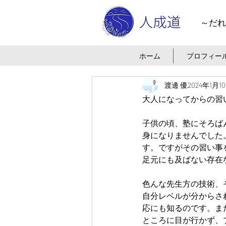
～だれ
ホーム
プロフィー
渡邊 優
2024年1月1
大人になってからの習
子供の頃、塾にそろば
身になりませんでした
す。ですがその習い事
足元にも及ばない存在
色んな先生方の技術、
自分レベルが分からさ
応にも知るのです。ま
ところに目が行かず、