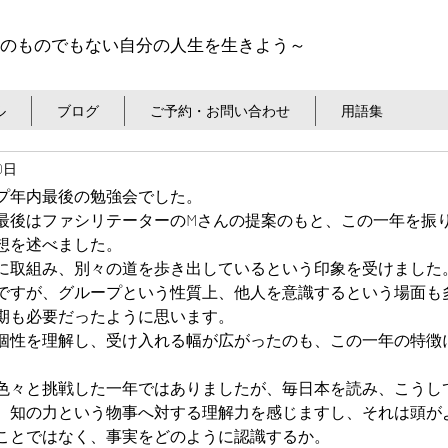
のものでもない自分の人生を生きよう～
ル
ブログ
ご予約・お問い合わせ
用語集
10日
プ年内最後の勉強会でした。
最後はファシリテーターのMさんの提案のもと、この一年を振
想を述べました。
に取組み、別々の道を歩き出しているという印象を受けました
ですが、グループという性質上、他人を意識するという場面も
期も必要だったように思います。
個性を理解し、受け入れる幅が広がったのも、この一年の特徴
色々と挑戦した一年ではありましたが、毎日本を読み、こうし
、知の力という物事へ対する理解力を感じますし、それは頭が
ことではなく、事実をどのように認識するか。