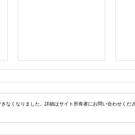
新たな在り方
変わ
体調を壊してから、強制的にでき
変わ
ない、変われない、という体験を
きゃ
しています。 変わらなきゃいけ
と自
できなくなりました。詳細はサイト所有者にお問い合わせくだ
ない、というパターンからした
れな
ら、これはとても苦しい状態だと
らな
思います。（語りかけていたので
いと
それほどでもなかったです） 変
んだ
わりたくても変われない、やりた
を見