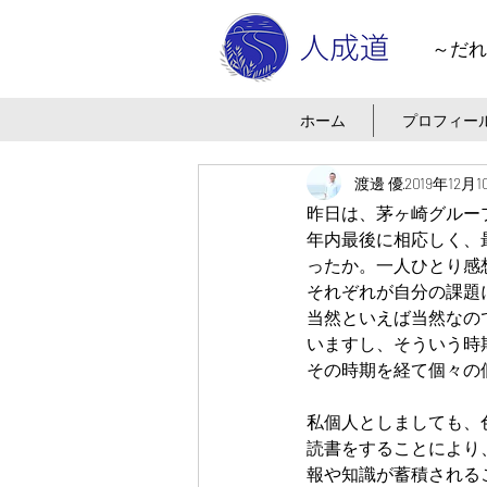
～だれ
ホーム
プロフィー
渡邊 優
2019年12月
昨日は、茅ヶ崎グルー
年内最後に相応しく、
ったか。一人ひとり感
それぞれが自分の課題
当然といえば当然なの
いますし、そういう時
その時期を経て個々の
私個人としましても、
読書をすることにより
報や知識が蓄積される