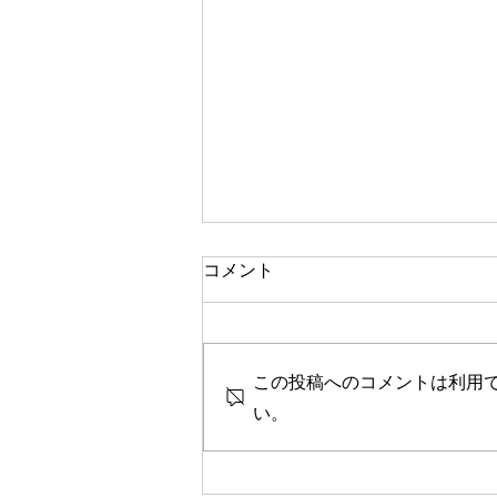
一人で頑張る
コメント
今思い返すと、私が大変なとき、
ピンチのとき、辛く苦しいときに
は、いつも側に人がいました。
この投稿へのコメントは利用
彼女や家族、友人、まるで逃げる
ように、「一人では生きられな
い。
い」というパターンで、その中へ
と助けや救いを求めていたのを思
い出します。 海外に一人で行っ