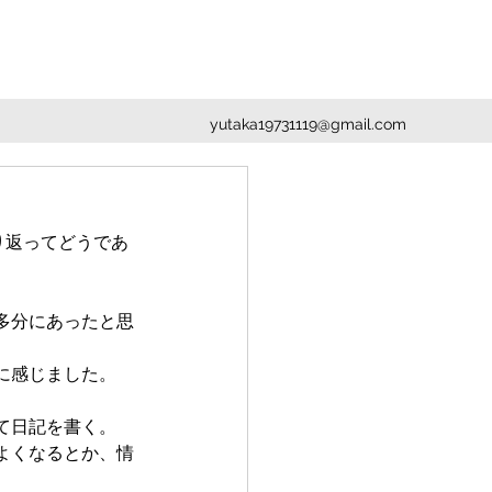
yutaka19731119@gmail.com
り返ってどうであ
。
多分にあったと思
に感じました。
て日記を書く。
よくなるとか、情