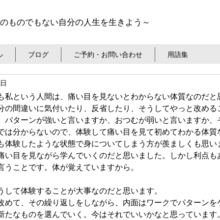
のものでもない自分の人生を生きよう～
ル
ブログ
ご予約・お問い合わせ
用語集
9日
も私という人間は、痛い目を見ないとわからない体質なのだと
分の間違いに気付いたり、反省したり、そうしてやっと改める
、パターンが強いと言いますか、おつむが弱いと言いますか、
では分からないので、体験して痛い目を見て初めてわかる体質
も体験したような状態で身についてしまう方が羨ましくも思い
痛い目を見ながら学んでいくのだと思いました。しかし利点も
言うことです。体が覚えていますから。
うして体験することが大事なのだと思います。
改めて、その繰り返しをしながら、内面はワークでパターンを
新たなものを選んでいく。今はそれでいいかなと思っています