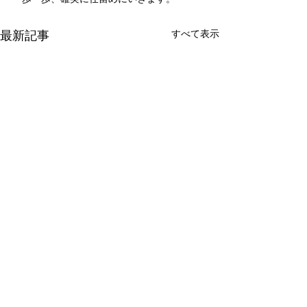
最新記事
すべて表示
新たな在り方
変わらなきゃ
体調を壊してから、強制的に
変わらなきゃいけ
できない、変われない、とい
らなきゃ。 なぜ
コメント
う体験をしています。 変わら
らないと自分の未