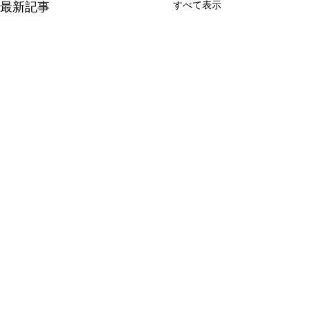
最新記事
すべて表示
新たな在り方
変わらなきゃ
体調を壊してから、強制的に
変わらなきゃいけ
できない、変われない、とい
らなきゃ。 なぜ
コメント
う体験をしています。 変わら
らないと自分の未
なきゃいけない、というパタ
し、楽にもなれな
ーンからしたら、これはとて
ままうだつの上が