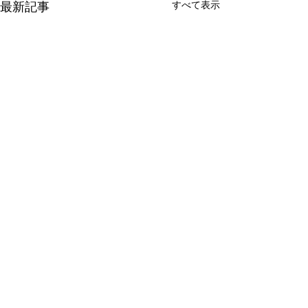
最新記事
すべて表示
新たな在り方
変わらなきゃ
体調を壊してから、強制的に
変わらなきゃいけ
できない、変われない、とい
らなきゃ。 なぜ
コメント
う体験をしています。 変わら
らないと自分の未
なきゃいけない、というパタ
し、楽にもなれな
ーンからしたら、これはとて
ままうだつの上が