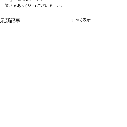
皆さまありがとうございました。
最新記事
すべて表示
新たな在り方
変わらなきゃ
体調を壊してから、強制的に
変わらなきゃいけ
できない、変われない、とい
らなきゃ。 なぜ
コメント