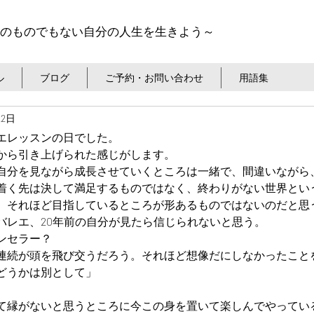
のものでもない自分の人生を生きよう～
ル
ブログ
ご予約・お問い合わせ
用語集
22日
エレッスンの日でした。
から引き上げられた感じがします。
自分を見ながら成長させていくところは一緒で、間違いながら
着く先は決して満足するものではなく、終わりがない世界とい
。それほど目指しているところが形あるものではないのだと思
バレエ、20年前の自分が見たら信じられないと思う。
ンセラー？
連続が頭を飛び交うだろう。それほど想像だにしなかったこと
どうかは別として」
て縁がないと思うところに今この身を置いて楽しんでやってい