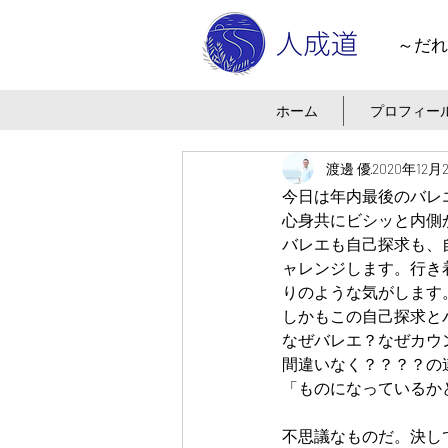
～だれ
ホーム
プロフィー
渡邊 優
2020年12月
今日は年内最後のバレ
心身共にビシッと内側
バレエも自己探求も、
ャレンジします。行き
りのような気がします
しかもこの自己探求と
なぜバレエ？なぜカウ
間違いなく？？？？の
「ものになっているか
不思議なものだ。決し