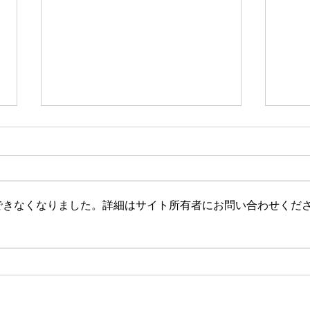
新たな在り方
変わ
体調を壊してから、強制的にでき
変わ
ない、変われない、という体験を
きゃ
しています。 変わらなきゃいけ
と自
できなくなりました。詳細はサイト所有者にお問い合わせくだ
ない、というパターンからした
れな
ら、これはとても苦しい状態だと
らな
思います。（語りかけていたので
いと
それほどでもなかったです） 変
んだ
わりたくても変われない、やりた
を見
くても体が重くてできない、それ
イラ
は、今の自分への諦めであった
いる