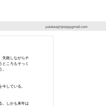
yutaka19731119@gmail.com
、失敗しながらチ
うところもそっく
う。
を今している。
る。しかも来年は