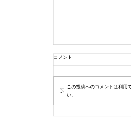
一人で頑張る
コメント
今思い返すと、私が大変なとき、
ピンチのとき、辛く苦しいときに
は、いつも側に人がいました。
この投稿へのコメントは利用
彼女や家族、友人、まるで逃げる
ように、「一人では生きられな
い。
い」というパターンで、その中へ
と助けや救いを求めていたのを思
い出します。 海外に一人で行っ
て頑張っている人、一人で上京し
て頑張っている人、どこかにいか