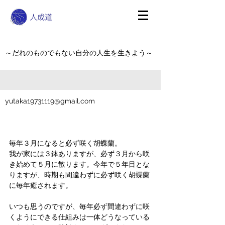
～だれのものでもない自分の人生を生きよう～
yutaka19731119@gmail.com
毎年３月になると必ず咲く胡蝶蘭。
我が家には３鉢ありますが、必ず３月から咲
き始めて５月に散ります。今年で５年目とな
りますが、時期も間違わずに必ず咲く胡蝶蘭
に毎年癒されます。
いつも思うのですが、毎年必ず間違わずに咲
くようにできる仕組みは一体どうなっている