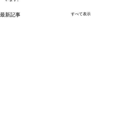
最新記事
すべて表示
新たな在り方
変わらなきゃ
体調を壊してから、強制的に
変わらなきゃいけ
できない、変われない、とい
らなきゃ。 なぜ
コメント
う体験をしています。 変わら
らないと自分の未