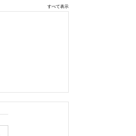
すべて表示
らなきゃ
らなきゃいけない、変わらな
。 なぜならば、変わらない
分の未来はないし、楽にもな
さ