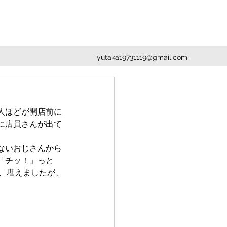
yutaka19731119@gmail.com
人ほどが開店前に
に店員さんが出て
ないおじさんから
「チッ！」っと
、堪えましたが、