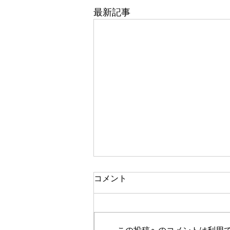
最新記事
一人で頑張る
コメント
今思い返すと、私が大変なとき、
ピンチのとき、辛く苦しいときに
は、いつも側に人がいました。
この投稿へのコメントは利用