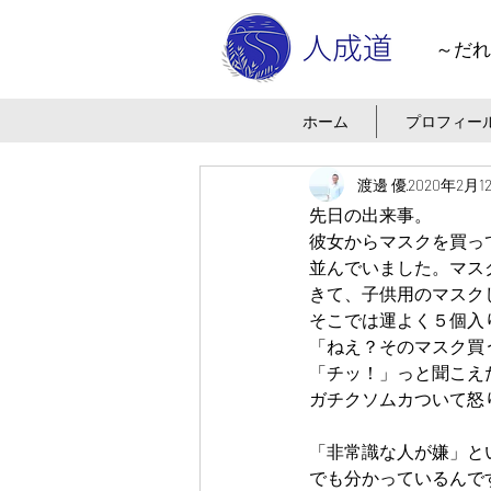
～だれ
ホーム
プロフィー
渡邊 優
2020年2月1
先日の出来事。
彼女からマスクを買っ
並んでいました。マス
きて、子供用のマスク
そこでは運よく５個入
「ねえ？そのマスク買
「チッ！」っと聞こえ
ガチクソムカついて怒
「非常識な人が嫌」と
でも分かっているんで