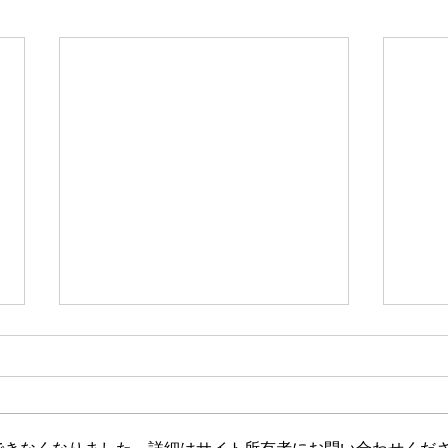
新たな在り方
変わ
体調を壊してから、強制的にでき
変わ
ない、変われない、という体験を
きゃ
しています。 変わらなきゃいけ
と自
できなくなりました。詳細はサイト所有者にお問い合わせくだ