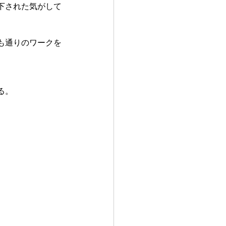
下された気がして
も通りのワークを
る。