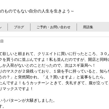
のものでもない自分の人生を生きよう～
ル
ブログ
ご予約・お問い合わせ
用語集
2日
て欲しいと頼まれて、クリエイトに買いに行ったところ、３０
クを買うのに並ぶんですよ！私も並んだのですが、開店と同時
しか入荷がないとのことだったので、次はスギ薬局へ！
りのマスクが２袋残っており、１袋を手に持っていると、知ら
うの？」と突然聞かれ、「え？買いますよ」と返事をしたら、
たんですよ！もうカッチーン ときて、失礼すぎて、腹が立って
りマックスですよ！
いうパターンが大騒ぎしました。
す。