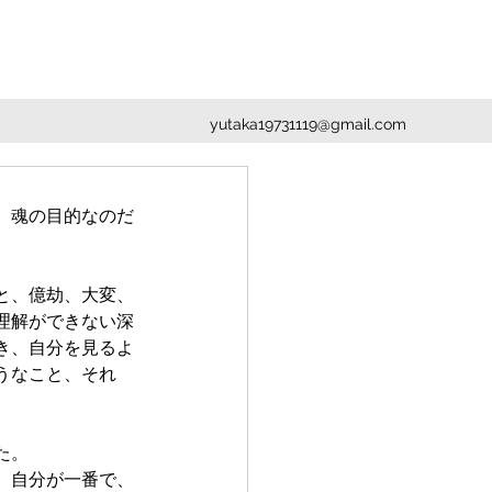
yutaka19731119@gmail.com
、魂の目的なのだ
と、億劫、大変、
理解ができない深
き、自分を見るよ
うなこと、それ
た。
、自分が一番で、