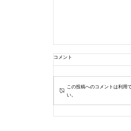
一人で頑張る
コメント
今思い返すと、私が大変なとき、
ピンチのとき、辛く苦しいときに
は、いつも側に人がいました。
この投稿へのコメントは利用
彼女や家族、友人、まるで逃げる
ように、「一人では生きられな
い。
い」というパターンで、その中へ
と助けや救いを求めていたのを思
い出します。 海外に一人で行っ
て頑張っている人、一人で上京し
て頑張っている人、どこかにいか