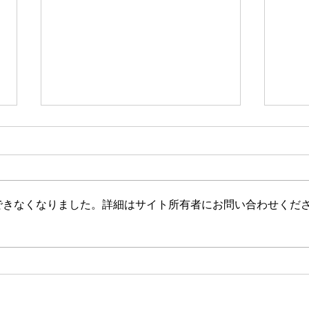
新たな在り方
変わ
体調を壊してから、強制的にでき
変わ
ない、変われない、という体験を
きゃ
しています。 変わらなきゃいけ
と自
できなくなりました。詳細はサイト所有者にお問い合わせくだ
ない、というパターンからした
れな
ら、これはとても苦しい状態だと
らな
思います。（語りかけていたので
いと
それほどでもなかったです） 変
んだ
わりたくても変われない、やりた
を見
くても体が重くてできない、それ
イラ
は、今の自分への諦めであった
いる