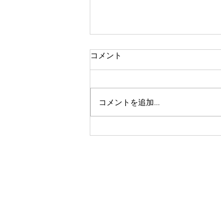
一人で頑張る
コメント
今思い返すと、私が大変なとき、
ピンチのとき、辛く苦しいときに
は、いつも側に人がいました。
コメントを追加…
彼女や家族、友人、まるで逃げる
ように、「一人では生きられな
い」というパターンで、その中へ
と助けや救いを求めていたのを思
い出します。 海外に一人で行っ
て頑張っている人、一人で上京し
て頑張っている人、どこかにいか
なくても精神的に一人で頑張って
人には、どこか共通の強さを感じ
ます。きっと一人で辛いこと、大