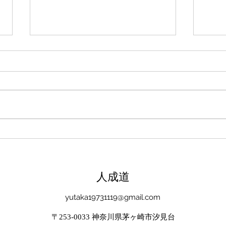
新たな在り方
変わ
体調を壊してから、強制的にでき
変わ
ない、変われない、という体験を
きゃ
しています。 変わらなきゃいけ
と自
ない、というパターンからした
れな
ら、これはとても苦しい状態だと
らな
思います。（語りかけていたので
いと
それほどでもなかったです） 変
んだ
わりたくても変われない、やりた
を見
くても体が重くてできない、それ
イラ
​人成道
は、今の自分への諦めであった
いる
り、変わらなくてもいいという、
きゃ
yutaka19731119@gmail.com
強制的な選択のようにも思いまし
いる
〒253-0033 神奈川県茅ヶ崎市汐見台
た。 変わらなくてもいい、それ
ーっ