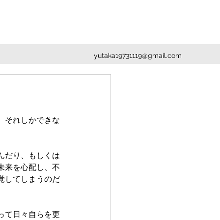
yutaka19731119@gmail.com
、それしかできな
んだり、もしくは
未来を心配し、不
覚してしまうのだ
って日々自らを更