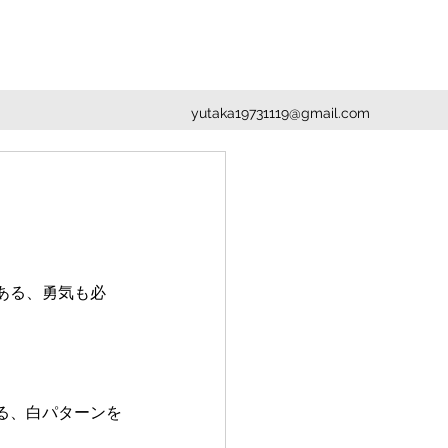
yutaka19731119@gmail.com
ある、勇気も必
る、白パターンを