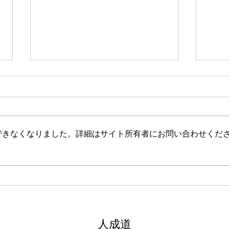
新たな在り方
変わ
体調を壊してから、強制的にでき
変わ
ない、変われない、という体験を
きゃ
しています。 変わらなきゃいけ
と自
できなくなりました。詳細はサイト所有者にお問い合わせくだ
ない、というパターンからした
れな
ら、これはとても苦しい状態だと
らな
思います。（語りかけていたので
いと
それほどでもなかったです） 変
んだ
わりたくても変われない、やりた
を見
くても体が重くてできない、それ
イラ
は、今の自分への諦めであった
いる
​人成道
り、変わらなくてもいいという、
きゃ