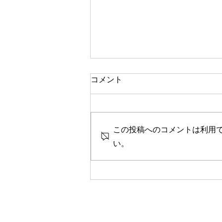
一人で頑張る
コメント
今思い返すと、私が大変なとき、
ピンチのとき、辛く苦しいときに
は、いつも側に人がいました。
この投稿へのコメントは利用
彼女や家族、友人、まるで逃げる
ように、「一人では生きられな
い。
い」というパターンで、その中へ
と助けや救いを求めていたのを思
い出します。 海外に一人で行っ
て頑張っている人、一人で上京し
て頑張っている人、どこかにいか
なくても精神的に一人で頑張って