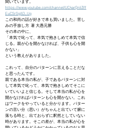
聞いています。
https://www.youtube.com/channel/UC4arQnli3ff
EuCSrSgAD_Ug
この和尚の話が好きで本も買いました。苦し
みの手放し方  著 大愚元勝
その本の中に、
「本気で叱って、本気で抱きしめて本気で信
じる。親が心を開かなければ、子供も心を開
かない」
という教えがありました。
これって、自分のパターンに言えることだな
と思ったんです。
親である本当の私が、子であるパターンに対
して本気で叱って、本気で抱きしめてそこに
いていいよと信じる。そして本当の私が心を
開かなければパターンも心を開かない。これ
はワークをやっていると分かります。パター
ンの言い分（思い）がちゃんと出ていて腑に
落ちる時と、出ておらずに釈然としていない
時があります。そこの差が、本当の私が心を
開いているかどうかにかかっているのだと思