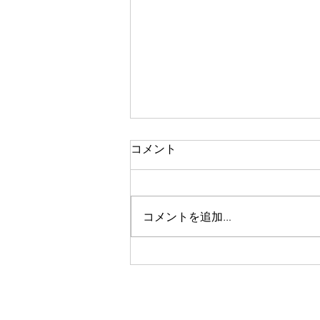
一人で頑張る
コメント
今思い返すと、私が大変なとき、
ピンチのとき、辛く苦しいときに
は、いつも側に人がいました。
コメントを追加…
彼女や家族、友人、まるで逃げる
ように、「一人では生きられな
い」というパターンで、その中へ
と助けや救いを求めていたのを思
い出します。 海外に一人で行っ
て頑張っている人、一人で上京し