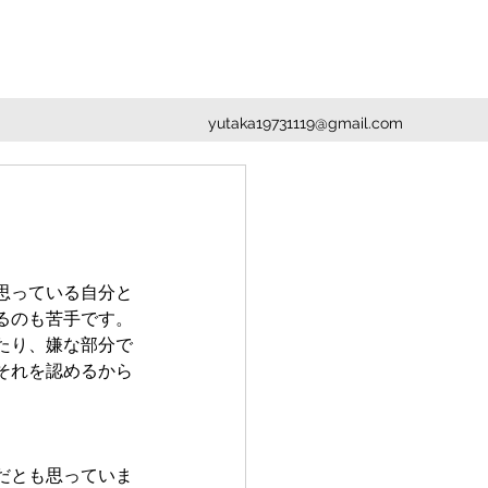
yutaka19731119@gmail.com
思っている自分と
るのも苦手です。
たり、嫌な部分で
それを認めるから
だとも思っていま