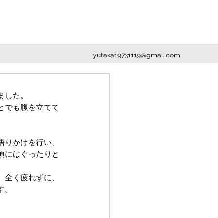
yutaka19731119@gmail.com
ました。
とでも腹を立てて
語りかけを行い、
頃にはぐったりと
、全く疲れずに、
す。