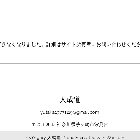
新たな在り方
変わ
体調を壊してから、強制的にでき
変わ
ない、変われない、という体験を
きゃ
しています。 変わらなきゃいけ
と自
できなくなりました。詳細はサイト所有者にお問い合わせくだ
ない、というパターンからした
れな
ら、これはとても苦しい状態だと
らな
思います。（語りかけていたので
いと
それほどでもなかったです） 変
んだ
わりたくても変われない、やりた
を見
くても体が重くてできない、それ
イラ
は、今の自分への諦めであった
いる
​人成道
り、変わらなくてもいいという、
きゃ
強制的な選択のようにも思いまし
いる
yutaka19731119@gmail.com
た。 変わらなくてもいい、それ
ーっ
は今の自分とい
いま
〒253-0033 神奈川県茅ヶ崎市汐見台
©2019 by 人成道. Proudly created with Wix.com