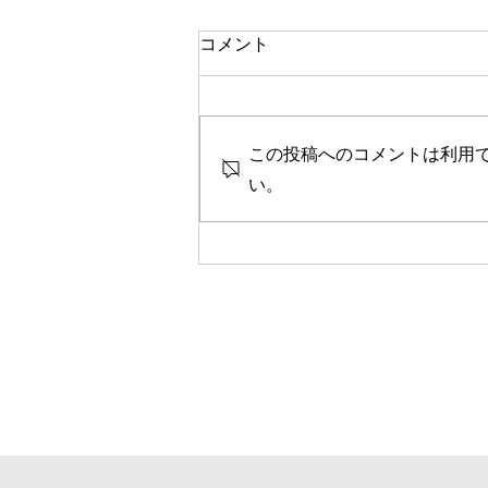
一人で頑張る
コメント
今思い返すと、私が大変なとき、
ピンチのとき、辛く苦しいときに
は、いつも側に人がいました。
この投稿へのコメントは利用
彼女や家族、友人、まるで逃げる
ように、「一人では生きられな
い。
い」というパターンで、その中へ
と助けや救いを求めていたのを思
い出します。 海外に一人で行っ
て頑張っている人、一人で上京し
て頑張っている人、どこかにいか
なくても精神的に一人で頑張って
人には、どこか共通の強さを感じ
ます。きっと一人で辛いこと、大
変なことを乗