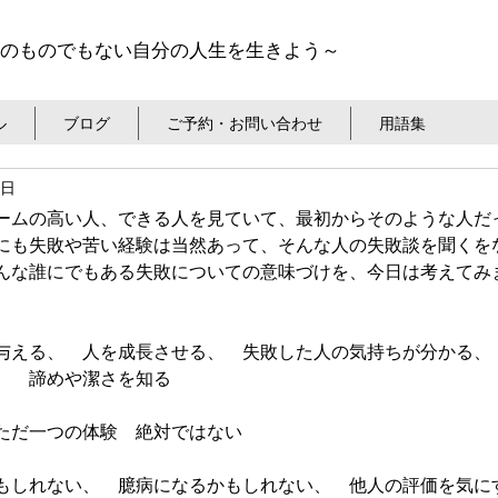
のものでもない自分の人生を生きよう～
ル
ブログ
ご予約・お問い合わせ
用語集
3日
ームの高い人、できる人を見ていて、最初からそのような人だ
にも失敗や苦い経験は当然あって、そんな人の失敗談を聞くを
んな誰にでもある失敗についての意味づけを、今日は考えてみ
与える、　人を成長させる、　失敗した人の気持ちが分かる、
、　諦めや潔さを知る
ただ一つの体験　絶対ではない
もしれない、　臆病になるかもしれない、　他人の評価を気に