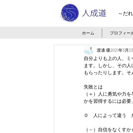
～だれ
ホーム
プロフィー
渡邊 優
2021年3月2
自分よりも上の人、ミ
ます。しかし、その人
もらったりします。そ
失敗とは
（＋）人に勇気や力を
かを習得するには必要
０　人によって違う　
（－）自信をなくすか