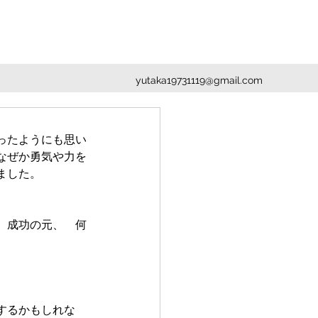
yutaka19731119@gmail.com
ったようにも思い
なぜか勇気や力を
ました。
　成功の元、　何
するかもしれな