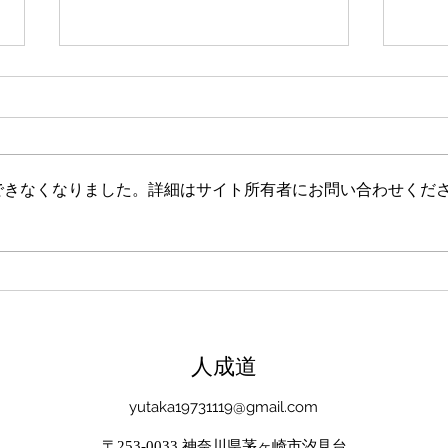
新たな在り方
変わ
体調を壊してから、強制的にでき
変わ
ない、変われない、という体験を
きゃ
しています。 変わらなきゃいけ
と自
できなくなりました。詳細はサイト所有者にお問い合わせくだ
ない、というパターンからした
れな
ら、これはとても苦しい状態だと
らな
思います。（語りかけていたので
いと
それほどでもなかったです） 変
んだ
わりたくても変われない、やりた
を見
くても体が重くてできない、それ
イラ
は、今の自分への諦めであった
いる
​人成道
り、変わらなくてもいいという、
きゃ
強制的な選択のようにも思いまし
いる
yutaka19731119@gmail.com
た。 変わらなくてもいい、それ
ーっ
は今の自分とい
いま
〒253-0033 神奈川県茅ヶ崎市汐見台