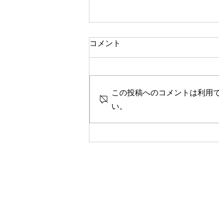
一人で頑張る
コメント
今思い返すと、私が大変なとき、
ピンチのとき、辛く苦しいときに
は、いつも側に人がいました。
この投稿へのコメントは利用
彼女や家族、友人、まるで逃げる
ように、「一人では生きられな
い。
い」というパターンで、その中へ
と助けや救いを求めていたのを思
い出します。 海外に一人で行っ
て頑張っている人、一人で上京し
て頑張っている人、どこかにいか
なくても精神的に一人で頑張って
人には、どこか共通の強さを感じ
ます。きっと一人で辛いこと、大
変なことを乗