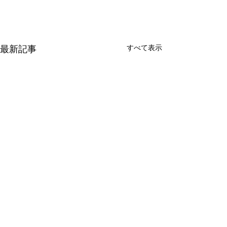
最新記事
すべて表示
新たな在り方
変わらなきゃ
体調を壊してから、強制的に
変わらなきゃいけ