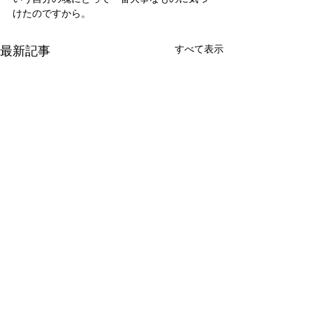
けたのですから。
最新記事
すべて表示
新たな在り方
変わらなきゃ
体調を壊してから、強制的に
変わらなきゃいけ
できない、変われない、とい
らなきゃ。 なぜ
コメント