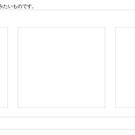
みたいものです。
新たな在り方
変わ
体調を壊してから、強制的にでき
変わ