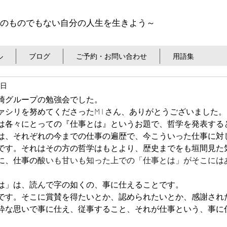
のものでもない自分の人生を生きよう～
ル
ブログ
ご予約・お問い合わせ
用語集
9日
崎グループの勉強会でした。
シリを努めてくださったM I さん、ありがとうございました。
は各々にとっての『仕事とは』というお題で、哲学を発表する
は、それぞれの今までの仕事の遍歴で、今こういった仕事に対
です。それはその方の哲学はもとより、歴史までをも垣間見た
に、仕事の
酸いも甘いも知った上での「仕事とは」がそこには
は」は、読んで字の如くの、事に仕えることです。
です。そこに賞賛を得たいとか、認められたいとか、感謝され
粋な思いで事に仕え、従事すること、それが仕事という、事に