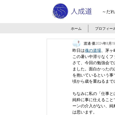
～だれ
ホーム
プロフィー
渡邊 優
2024年8月1
昨日は
魂の道場
、茅ヶ
この暑い中滞りなくファ
さて、今回の勉強会で
ました。面白かったの
を抱いているという事
頃から歳を重ねるまで
ちなみに私の「仕事と
純粋に事に仕えること
ーンの介入がない、純
は思います。