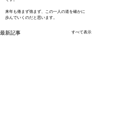
来年も倦まず弛まず、この一人の道を確かに
歩んでいくのだと思います。
最新記事
すべて表示
新たな在り方
変わらなきゃ